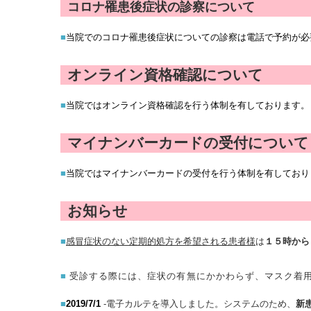
コロナ罹患後症状の診察
について
■
当院でのコロナ罹患後症状についての診察は電話で予約が必
オンライン資格確認について
■
当院ではオンライン資格確認を行う体制を有しております。
マイナンバーカードの受付について
■
当院ではマイナンバーカードの受付を行う体制を有しており
お知らせ
■
感冒症状のない定期的処方を希望される
患者様
は
１５時から
■
受診する際には、症状の有無にかかわらず、マスク着
■
2019/7/1
-電子カルテを導入しました
。システムのため、
新