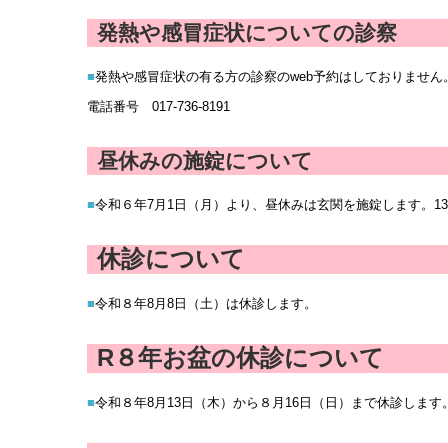
発熱や感冒症状についての診察
■
発熱や
感冒症状の有る方の診察のweb予約はしておりませ
電話番号 017-736-8191
昼休みの施錠について
■
令和６年7月1
日（月
）
より、昼休みは玄関を施錠します
。1
休診
について
■
令和８年8月8
日
（土）は
休診します。
R８年お盆の休診
について
■
令和８年8月13
日
（木）から８月16日（日）
まで休診します