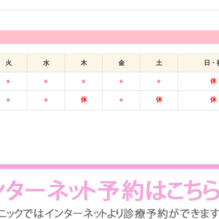
火
水
木
金
土
日・
●
●
●
●
●
休
●
●
●
休
休
休