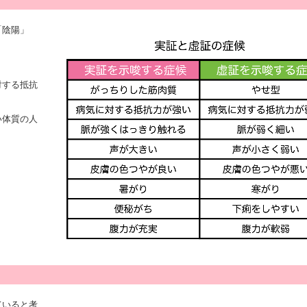
「陰陽」
。
対する抵抗
い体質の人
ていると考