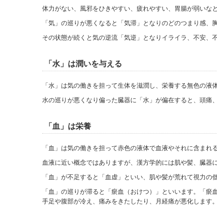
体力がない、風邪をひきやすい、疲れやすい、胃腸が弱いな
「気」の巡りが悪くなると「気滞」となりのどのつまり感、
その状態が続くと気の逆流「気逆」となりイライラ、不安、
「水」は潤いを与える
「水」は気の働きを担って生体を滋潤し、栄養する無色の液
水の巡りが悪くなり偏った臓器に「水」が偏在すると、頭痛
「血」は栄養
「血」は気の働きを担って赤色の液体で血液やそれに含まれ
血液に近い概念ではありますが、漢方学的には肌や髪、臓器
「血」が不足すると「血虚」といい、肌や髪が荒れて視力の
「血」の巡りが滞ると「瘀血（おけつ）」といいます。「瘀
手足や腹部が冷え、痛みをきたしたり、月経痛が悪化します