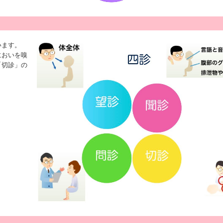
います。
においを嗅
「切診」の