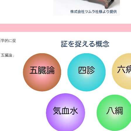
医学的に捉
「五臓論」