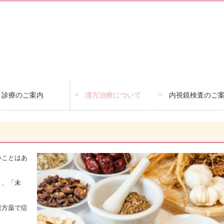
診療のご案内
漢方治療について
内視鏡検査のご
いことはあ
く、「未
漢方薬で症