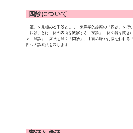
四診について
「証」を見極める手段として、東洋学的診察の「四診」を行
「四診」とは、体の表面を観察する「望診」、体の音を聞き
ぐ「聞診」、症状を聞く「問診」、手首の脈やお腹を触れる
四つの診察法を表します。
実証と虚証