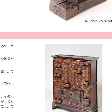
初めて、そ
的な治癒が
治療しかで
て表面化し
で、その人
療がうまく
すことがで