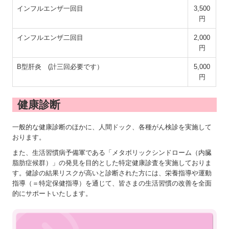
インフルエンザ一回目
3,500
円
インフルエンザ二回目
2,000
円
B型肝炎 (計三回必要です）
5,000
円
健康診断
一般的な健康診断のほかに、人間ドック、各種がん検診を実施して
おります。
また、生活習慣病予備軍である「メタボリックシンドローム（内臓
脂肪症候群）」の発見を目的とした特定健康診査を実施しておりま
す。健診の結果リスクが高いと診断された方には、栄養指導や運動
指導（＝特定保健指導）を通じて、皆さまの生活習慣の改善を全面
的にサポートいたします。