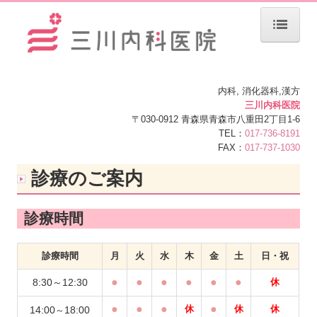
ホーム
院長紹介
内科, 消化器科,漢方
三川内科医院
〒030-0912
青森県青森市八重田2丁目1-6
診療のご案内
TEL：
017-736-8191
FAX：
017-737-1030
漢方治療について
診療のご案内
内視鏡検査のご案内
施設・設備のご案内
診療時間
交通案内
診療時間
月
火
水
木
金
土
日・祝
医療ＤＸ推進体制の整備について
●
●
●
●
●
●
8:30～12:30
休
●
●
●
●
当院における医療情報の利用目的
休
休
休
14:00
18:00
～