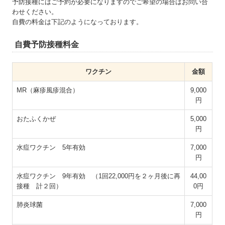
予防接種にはご予約が必要になりますのでご希望の場合はお問い合
わせください。
自費の料金は下記のようになっております。
自費予防接種料金
ワクチン
金額
MR（麻疹風疹混合）
9,000
円
おたふくかぜ
5,000
円
水痘ワクチン 5年有効
7,000
円
水痘ワクチン 9年有効 （1回22,000円を２ヶ月後に再
44,00
接種 計２回）
0円
肺炎球菌
7,000
円