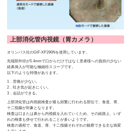
上部消化管内視鏡（胃カメラ）
オリンパス社のGIF-XP290Nを使用しています。
先端部外径が5.4mmで口からだけではなく患者様への負担の少ない
経鼻挿入が可能な極細径スコープです。
以下のような特徴があります。
1．苦痛が少ない。
2．吐き気が起きにくい。
3．会話ができる。
上部消化管は内視鏡検査が最も頻繁に行われる部位で、食道、胃、
十二指腸が対象となります。
検査は口または鼻から内視鏡を入れていくため、その経路上、いず
れの検査も併せて行われることが多いようです。
検査の過程で、食道、胃、十二指腸それぞれの観察できる主な病変