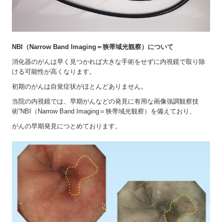
NBI
（
Narrow Band Imaging
＝狭帯域光観察）について
消化器のがんは早く見つかれば大きな手術をせずに内視鏡で取り除
ける可能性が高くなります。
初期のがんは自覚症状がほとんどありません。
当院の内視鏡では、早期がんなどの発見に有用な画像強調観察技
術“
NBI
（
Narrow Band Imaging
＝狭帯域光観察）を備えており、
がんの早期発見につとめております。