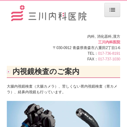
ホーム
院長紹介
内科, 消化器科,漢方
三川内科医院
〒030-0912
青森県青森市八重田2丁目1-6
診療のご案内
TEL：
017-736-8191
FAX：
017-737-1030
漢方治療について
内視鏡検査のご案内
内視鏡検査のご案内
施設・設備のご案内
大腸内視鏡検査（大腸カメラ）、苦しくない胃内視鏡検査（胃カメ
ラ）、経鼻内視鏡も行っています。
交通案内
医療ＤＸ推進体制の整備について
当院における医療情報の利用目的