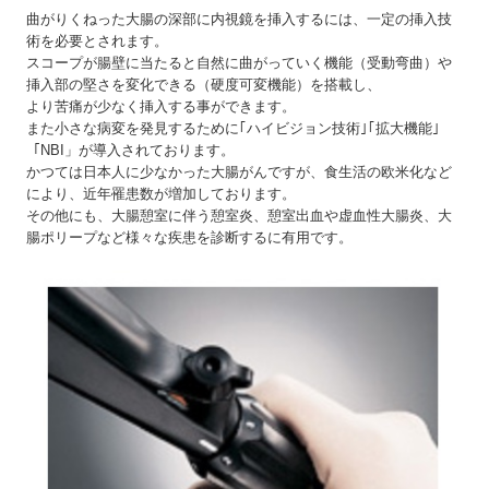
曲がりくねった大腸の深部に内視鏡を挿入するには、一定の挿入技
術を必要とされます。
スコープが腸壁に当たると自然に曲がっていく機能（受動弯曲）や
挿入部の堅さを変化できる（硬度可変機能）を搭載し、
より苦痛が少なく挿入する事ができます。
また小さな病変を発見するために｢ハイビジョン技術｣｢拡大機能｣
「NBI」が導入されております。
かつては日本人に少なかった大腸がんですが、食生活の欧米化など
により、近年罹患数が増加しております。
その他にも、大腸憩室に伴う憩室炎、憩室出血や虚血性大腸炎、大
腸ポリープなど様々な疾患を診断するに有用です。